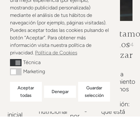
una mejor experiencia (por ejemplo,
mostrando publicidad personalizada)
mediante el análisis de tus hábitos de
navegación (por ejemplo, páginas visitadas).
Puedes aceptar todas las cookies pulsando el
Te
Construimos
Te
Ajustamo
botón “Aceptar”. Para obtener más
03
conocemos
tu
acompañamos
para
02
04
información visita nuestra política de
01
a
plan
avanzar
privacidad.
Política de Cookies
Técnica
Técnica
Cada
fondo
semana
Marketing
Marketing
A partir de
En cada
nos
todo lo
seguimiento
En la
ponemos
Aceptar
Guardar
hablado
revisamos
primera
Denegar
en
todas
selección
diseñamos
tu
consulta o
contacto
tu plan
evolución:
evaluación
contigo
nutricional
qué está
inicial
por
o de
funcionando,
analizamos
Telegram
entrenamiento
qué
tu historial,
para saber
adaptado a
necesita
síntomas,
cómo